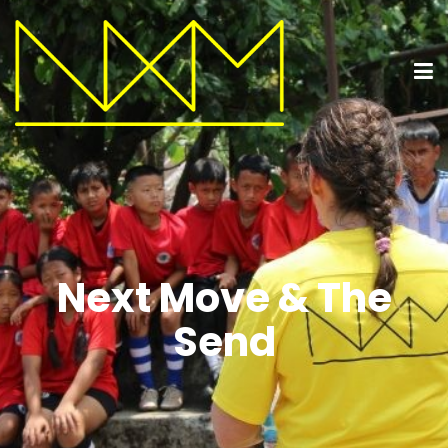
Next Move & The
Send