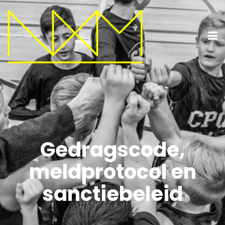
Gedragscode,
meldprotocol en
sanctiebeleid