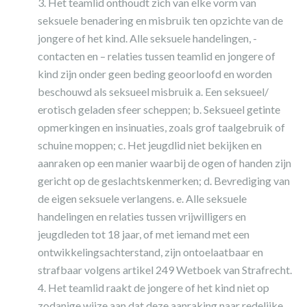
Het teamlid onthoudt zich van elke vorm van
seksuele benadering en misbruik ten opzichte van de
jongere of het kind. Alle seksuele handelingen, -
contacten en – relaties tussen teamlid en jongere of
kind zijn onder geen beding geoorloofd en worden
beschouwd als seksueel misbruik a. Een seksueel/
erotisch geladen sfeer scheppen; b. Seksueel getinte
opmerkingen en insinuaties, zoals grof taalgebruik of
schuine moppen; c. Het jeugdlid niet bekijken en
aanraken op een manier waarbij de ogen of handen zijn
gericht op de geslachtskenmerken; d. Bevrediging van
de eigen seksuele verlangens. e. Alle seksuele
handelingen en relaties tussen vrijwilligers en
jeugdleden tot 18 jaar, of met iemand met een
ontwikkelingsachterstand, zijn ontoelaatbaar en
strafbaar volgens artikel 249 Wetboek van Strafrecht.
Het teamlid raakt de jongere of het kind niet op
zodanige wijze aan dat deze aanraking naar redelijke