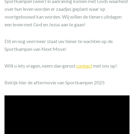
Sportkampen (weer) in aanraking komen met Gods waarheid
over hun leven worden er zaadjes geplant waar op
voortgebouwd kan worden. Wij willen de tieners uitdagen
een leven met God en Jezus aan te gaan!
Dit en nog veel meer staat uw tiener te wachten op de
Sportkampen van Next Move!
Wilt u iets vragen, neem dan gerust
contact
met ons op!
Bekijk hier de aftermovie van Sportkampen 2025