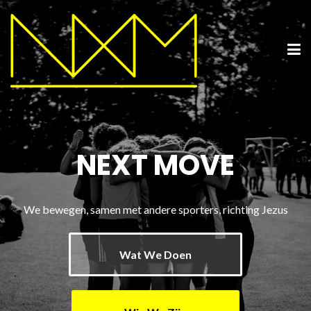
NEXT MOVE
We bewegen, samen met andere sporters, richting Jezus
Wat We Doen