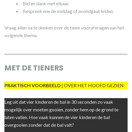
Bid en dank met elkaar.
Bespreek wie de middag of avondgaat leiden.
Vraag allen na te denken over de twee
vooraf
vragen van het
volgende thema.
MET DE TIENERS
PRAKTISCH VOORBEELD
| OVER HET HOOFD GEZIEN
Leg uit dat vier kinderen de bal in 30 seconden zo vaak
mogelijk over moeten gooien, zonder hem op de grond te
laten vallen. Hoe vaak kunnen de vier kinderen de bal
overgooien zonder dat de bal valt?