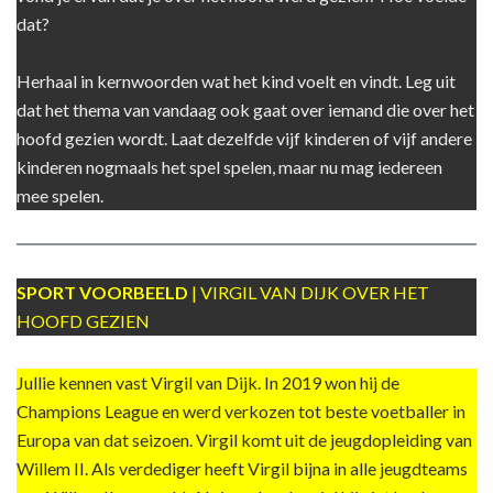
dat?
Herhaal in kernwoorden wat het kind voelt en vindt. Leg uit
dat het thema van vandaag ook gaat over iemand die over het
hoofd gezien wordt. Laat dezelfde vijf kinderen of vijf andere
kinderen nogmaals het spel spelen, maar nu mag iedereen
mee spelen.
SPORT VOORBEELD
| VIRGIL VAN DIJK OVER HET
HOOFD GEZIEN
Jullie kennen vast Virgil van Dijk. In 2019 won hij de
Champions League en werd verkozen tot beste voetballer in
Europa van dat seizoen. Virgil komt uit de jeugdopleiding van
Willem II. Als verdediger heeft Virgil bijna in alle jeugdteams