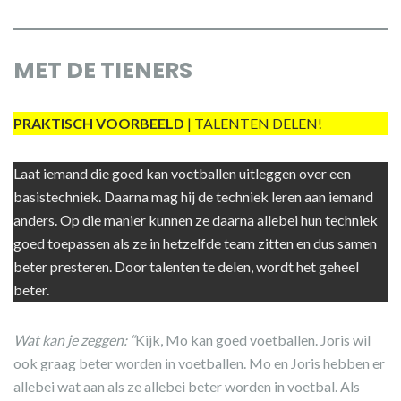
MET DE TIENERS
PRAKTISCH VOORBEELD
| TALENTEN DELEN!
Laat iemand die goed kan voetballen uitleggen over een
basistechniek. Daarna mag hij de techniek leren aan iemand
anders. Op die manier kunnen ze daarna allebei hun techniek
goed toepassen als ze in hetzelfde team zitten en dus samen
beter presteren. Door talenten te delen, wordt het geheel
beter.
Wat kan je zeggen: “
Kijk, Mo kan goed voetballen. Joris wil
ook graag beter worden in voetballen. Mo en Joris hebben er
allebei wat aan als ze allebei beter worden in voetbal. Als