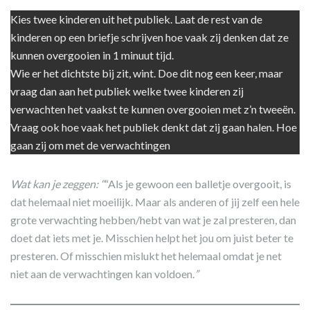
Kies twee kinderen uit het publiek. Laat de rest van de
kinderen op een briefje schrijven hoe vaak zij denken dat ze
kunnen overgooien in 1 minuut tijd.
Wie er het dichtste bij zit, wint. Doe dit nog een keer, maar
vraag dan aan het publiek welke twee kinderen zij
verwachten het vaakst te kunnen overgooien met z’n tweeën.
Vraag ook hoe vaak het publiek denkt dat zij gaan halen. Hoe
gaan zij om met de verwachtingen
Wat kan je zeggen: “
“Als je gewoon een balletje overgooit, is
dat helemaal niet moeilijk. Maar als anderen of jij zelf een hele
grote verwachting hebben/hebt van wat je zal presteren, dan
doet dat iets met je. Misschien helpt het jou om juist beter te
presteren. Of misschien mislukt het helemaal omdat je net
niet aan de verwachtingen kan voldoen.
”