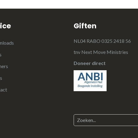
ice
Giften
NL04 RABO 0325 2418 56
nloads
tnv Next Move Ministries
s
Doneer direct
ners
s
act