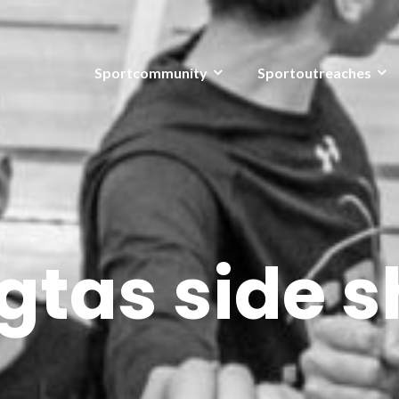
Sportcommunity
Sportoutreaches
gtas side s