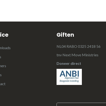
ice
Giften
NL04 RABO 0325 2418 56
nloads
tnv Next Move Ministries
s
Doneer direct
ners
s
act