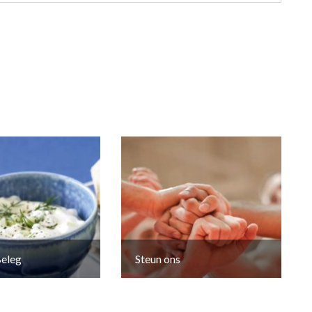
eleg
Steun ons