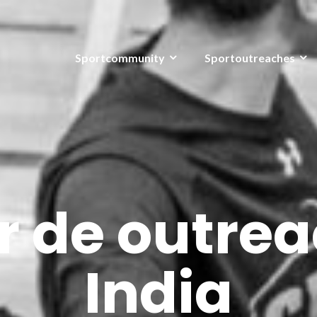
Sportcommunity
Sportoutreaches
r de outrea
India