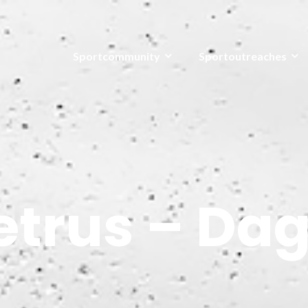
Sportcommunity
Sportoutreaches
etrus – Dag