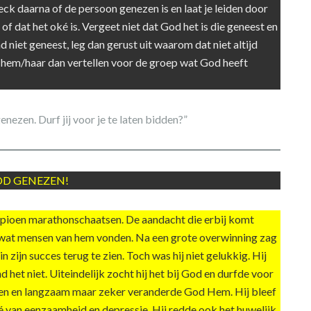
eck daarna of de persoon genezen is en laat je leiden door
f dat het oké is. Vergeet niet dat God het is die geneest en
d niet geneest, leg dan gerust uit waarom dat niet altijd
t hem/haar dan vertellen voor de groep wat God heeft
enezen. Durf jij voor je te laten bidden?”
OD GENEZEN!
ioen marathonschaatsen. De aandacht die erbij komt
uit wat mensen van hem vonden. Na een grote overwinning zag
in zijn succes terug te zien. Toch was hij niet gelukkig. Hij
d het niet. Uiteindelijk zocht hij het bij God en durfde voor
dden en langzaam maar zeker veranderde God Hem. Hij bleef
é van eenzaamheid en depressie. Hij redde ook het huwelijk