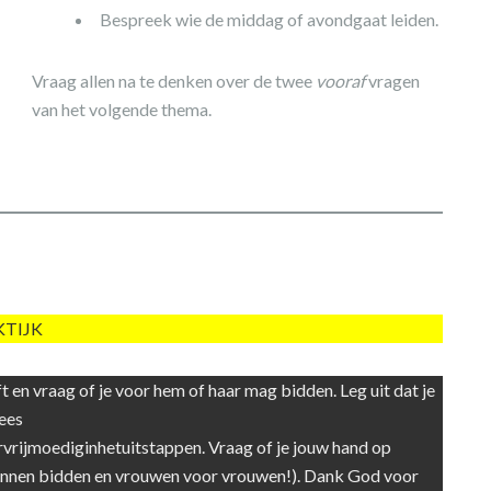
Bespreek wie de middag of avondgaat leiden.
Vraag allen na te denken over de twee
vooraf
vragen
van het volgende thema.
KTIJK
ft en vraag of je voor hem of haar mag bidden. Leg uit dat je
ees
rijmoediginhetuitstappen. Vraag of je jouw hand op
annen bidden en vrouwen voor vrouwen!). Dank God voor