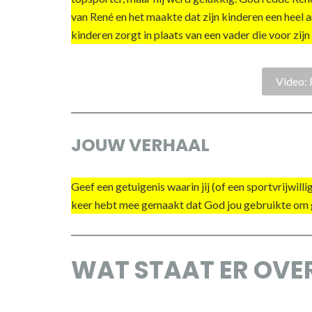
van René en het maakte dat zijn kinderen een heel a
kinderen zorgt in plaats van een vader die voor zijn
Video: 
JOUW VERHAAL
Geef een getuigenis waarin jij (of een sportvrijwill
keer hebt mee gemaakt dat God jou gebruikte om 
WAT STAAT ER OVER 