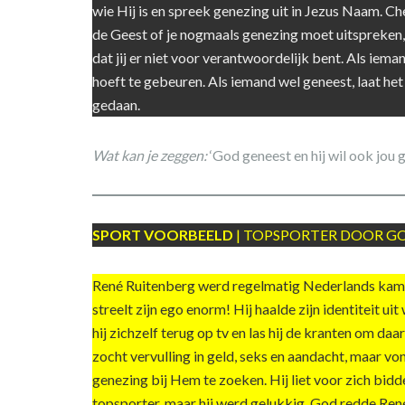
wie Hij is en spreek genezing uit in Jezus Naam. Ch
de Geest of je nogmaals genezing moet uitspreken, o
dat jij er niet voor verantwoordelijk bent. Als ieman
hoeft te gebeuren. Als iemand wel geneest, laat he
gedaan.
Wat kan je zeggen:
‘God geneest en hij wil ook jou g
SPORT VOORBEELD
| TOPSPORTER DOOR G
René Ruitenberg werd regelmatig Nederlands kamp
streelt zijn ego enorm! Hij haalde zijn identiteit 
hij zichzelf terug op tv en las hij de kranten om daar
zocht vervulling in geld, seks en aandacht, maar von
genezing bij Hem te zoeken. Hij liet voor zich bi
topsporter, maar hij werd gelukkig. God redde Ren