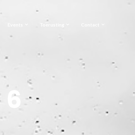
Events
Toerusting
Contact
 6