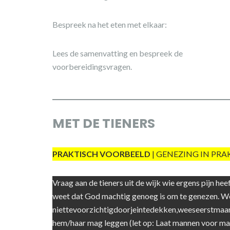
Bespreek na het eten met elkaar:
Lees de samenvatting en bespreek de
voorbereidingsvragen.
MET DE TIENERS
PRAKTISCH VOORBEELD
| GENEZING IN PRA
Vraag aan de tieners uit de wijk wie ergens pijn hee
weet dat God machtig genoeg is om te genezen. W
niettevoorzichtigdoorjeintedekken,weeseerstmaarv
hem/haar mag leggen (let op: Laat mannen voor m