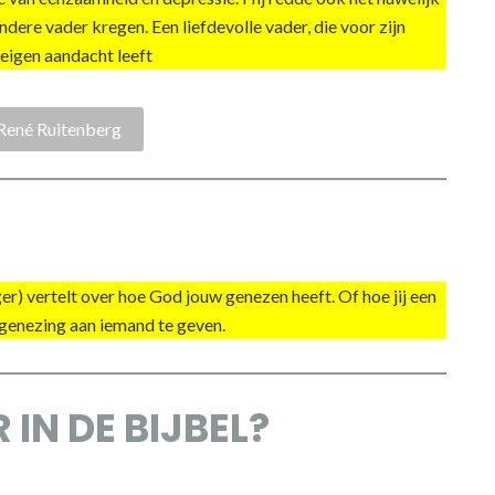
ndere vader kregen. Een liefdevolle vader, die voor zijn
 eigen aandacht leeft
René Ruitenberg
iger) vertelt over hoe God jouw genezen heeft. Of hoe jij een
genezing aan iemand te geven.
IN DE BIJBEL?