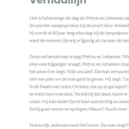
Het is halverwege de dag als Petrus en Johannes na
Ze worden aangesproken bij de poort door iemand di
hij wordt al 40 jaar lang elke dag bij de tempelpoo
want de mensen zijn erg vrijgevig als ze naar de te
Deze verlamde man vraagt Petrus en Johannes: ‘Mag i
elke voorbijganger vraagt. Petrus en Johannes sto
het woord en zegt: ‘Kijk ons aan!’. De man verwacht
niet van plan om de man geld te geven. Hij zegt: ‘Gou
In de Naam van Jezus Christus, sta op en ga lopen!’.
en trekt hem overeind. Terwijl hij dat doet, komt e
staan. Hij kan staan! Eerst heel voorzichtig en onwen
En hij gaat rennen en springen. Wauw!! Nooit meer b
Natuurlijk, iedereen moet het horen. De man zingt h