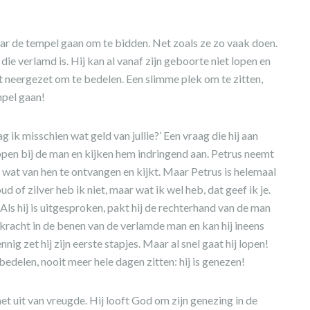
ar de tempel gaan om te bidden. Net zoals ze zo vaak doen.
e verlamd is. Hij kan al vanaf zijn geboorte niet lopen en
rt neergezet om te bedelen. Een slimme plek om te zitten,
mpel gaan!
k misschien wat geld van jullie?’ Een vraag die hij aan
ppen bij de man en kijken hem indringend aan. Petrus neemt
 wat van hen te ontvangen en kijkt. Maar Petrus is helemaal
d of zilver heb ik niet, maar wat ik wel heb, dat geef ik je.
 Als hij is uitgesproken, pakt hij de rechterhand van de man
r kracht in de benen van de verlamde man en kan hij ineens
nig zet hij zijn eerste stapjes. Maar al snel gaat hij lopen!
edelen, nooit meer hele dagen zitten: hij is genezen!
et uit van vreugde. Hij looft God om zijn genezing in de