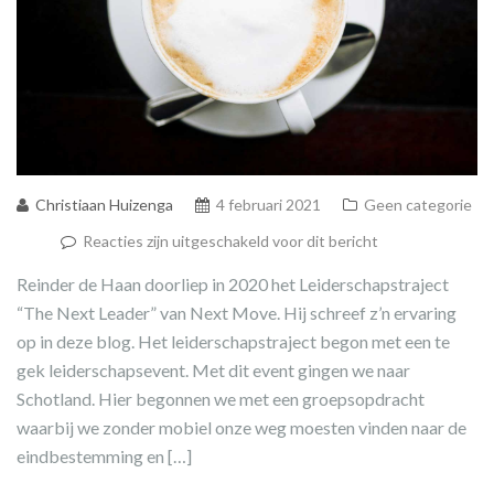
Christiaan Huizenga
4 februari 2021
Geen categorie
Reacties zijn uitgeschakeld voor dit bericht
Reinder de Haan doorliep in 2020 het Leiderschapstraject
“The Next Leader” van Next Move. Hij schreef z’n ervaring
op in deze blog. Het leiderschapstraject begon met een te
gek leiderschapsevent. Met dit event gingen we naar
Schotland. Hier begonnen we met een groepsopdracht
waarbij we zonder mobiel onze weg moesten vinden naar de
eindbestemming en […]